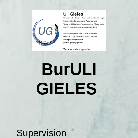
Startseite
Kontakt
BurULI
Über mich
GIELES
Was heißt systemisches Arbeiten
Was bedeutet Konfliktmediation privat und beruflich
Supervision