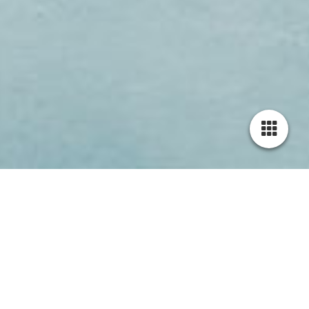
Cookie-Einstellungen
Diese Webseite verwendet Cookies, um Besuchern ein optimales
Nutzererlebnis zu bieten. Bestimmte Inhalte von Drittanbietern werden
nur angezeigt, wenn die entsprechende Option aktiviert ist. Die
Datenverarbeitung kann dann auch in einem Drittland erfolgen.
Weitere Informationen hierzu in der Datenschutzerklärung.
Technisch notwendige
Diese Cookies sind zum Betrieb der Webseite notwendig, z.B. zum
Schutz vor Hackerangriffen und zur Gewährleistung eines
konsistenten und der Nachfrage angepassten Erscheinungsbilds der