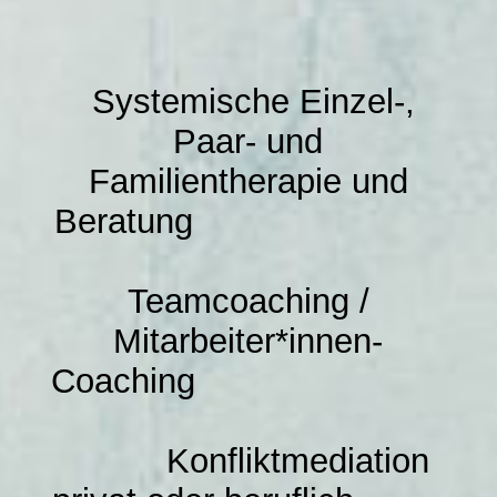
Meine Beratungsangebote
Systemische Einzel-,
Meine Qualifikationen in der Übersicht
Paar- und
Familientherapie und
Referenzen und Kooperationspartner
Beratung
Alltagstipps für Zuhause
Teamcoaching /
Mitarbeiter*innen-
Rückruf-Service
Coaching
Konfliktmediation
Datenschutzrichtlinien